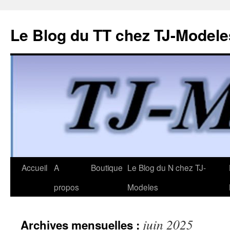
Le Blog du TT chez TJ-Modele
Aller
Accueil
A
Boutique
Le Blog du N chez TJ-
au
propos
Modeles
contenu
juin 2025
Archives mensuelles :