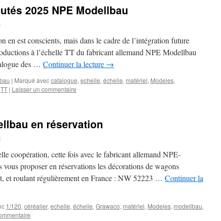
autés 2025 NPE Modellbau
s
on en est conscients, mais dans le cadre de l’intégration future
oductions à l’échelle TT du fabricant allemand NPE Modellbau
atalogue des …
Continuer la lecture
→
bau
|
Marqué avec
catalogue
,
echelle
,
échelle
,
matériel
,
Modeles
,
,
TT
|
Laisser un commentaire
lbau en réservation
s
lle coopération, cette fois avec le fabricant allemand NPE-
vous proposer en réservations les décorations de wagons
ant, et roulant régulièrement en France : NW 52223 …
Continuer la
ec
1/120
,
céréalier
,
echelle
,
échelle
,
Grawaco
,
matériel
,
Modeles
,
modellbau
,
commentaire