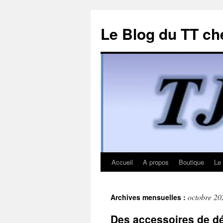
Le Blog du TT ch
Accueil
A propos
Boutique
Le
Aller
au
octobre 20
Archives mensuelles :
contenu
Des accessoires de d