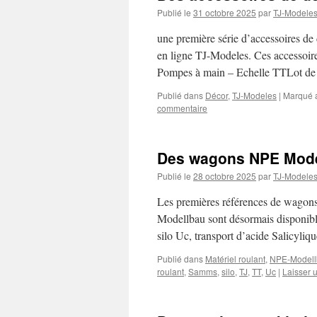
Publié le
31 octobre 2025
par
TJ-Modele
une première série d’accessoires de
en ligne TJ-Modeles. Ces accessoire
Pompes à main – Echelle TTLot de
Publié dans
Décor
,
TJ-Modeles
|
Marqué 
commentaire
Des wagons NPE Mode
Publié le
28 octobre 2025
par
TJ-Modele
Les premières références de wagons
Modellbau sont désormais disponib
silo Uc, transport d’acide Salicy
Publié dans
Matériel roulant
,
NPE-Modell
roulant
,
Samms
,
silo
,
TJ
,
TT
,
Uc
|
Laisser 