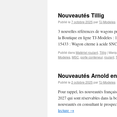
Nouveautés Tillig
Publié le
7 octobre 2025
par
TJ-Modeles
3 nouvelles références de wagons pr
la Boutique en ligne TJ-Modeles 
15433 : Wagon citerne à acide S
Publié dans
Matériel roulant
,
Tillig
|
Marq
Modeles
,
MSC
,
porte conteneur
,
roulant
,
T
Nouveautés Arnold en
Publié le
2 octobre 2025
par
TJ-Modeles
Pour rappel, les nouveautés françai
2027 qui sont réservables dans la b
nouveautés en consultant le prospe
lecture
→