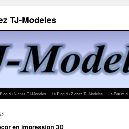
ez TJ-Modeles
 Blog du N chez TJ-Modeles
Le Blog du Z chez TJ-Modeles
Le Forum d
25
écor en impression 3D