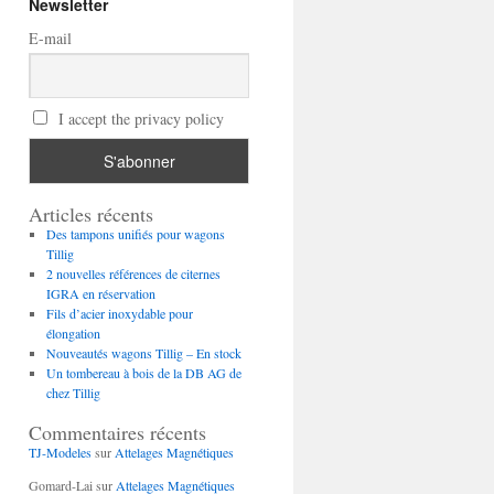
Newsletter
E-mail
I accept the privacy policy
Articles récents
Des tampons unifiés pour wagons
Tillig
2 nouvelles références de citernes
IGRA en réservation
Fils d’acier inoxydable pour
élongation
Nouveautés wagons Tillig – En stock
Un tombereau à bois de la DB AG de
chez Tillig
Commentaires récents
TJ-Modeles
sur
Attelages Magnétiques
Gomard-Lai
sur
Attelages Magnétiques