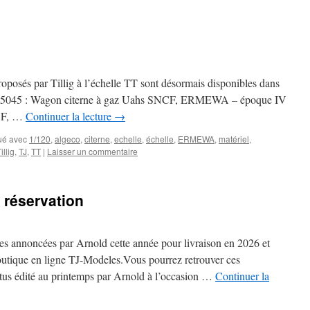
oposés par Tillig à l’échelle TT sont désormais disponibles dans
: 15045 : Wagon citerne à gaz Uahs SNCF, ERMEWA – époque IV
NCF, …
Continuer la lecture
→
ué avec
1/120
,
algeco
,
citerne
,
echelle
,
échelle
,
ERMEWA
,
matériel
,
illig
,
TJ
,
TT
|
Laisser un commentaire
 réservation
ses annoncées par Arnold cette année pour livraison en 2026 et
outique en ligne TJ-Modeles.Vous pourrez retrouver ces
ctus édité au printemps par Arnold à l’occasion …
Continuer la