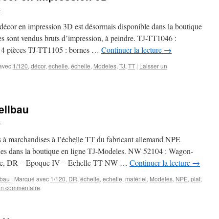
s
 décor en impression 3D est désormais disponible dans la boutique
s sont vendus bruts d’impression, à peindre. TJ-TT1046 :
 4 pièces TJ-TT1105 : bornes …
Continuer la lecture
→
avec
1/120
,
décor
,
echelle
,
échelle
,
Modeles
,
TJ
,
TT
|
Laisser un
llbau
s
 à marchandises à l’échelle TT du fabricant allemand NPE
les dans la boutique en ligne TJ-Modeles. NW 52104 : Wagon-
lique, DR – Epoque IV – Echelle TT NW …
Continuer la lecture
→
bau
|
Marqué avec
1/120
,
DR
,
échelle
,
echelle
,
matériel
,
Modeles
,
NPE
,
plat
,
un commentaire