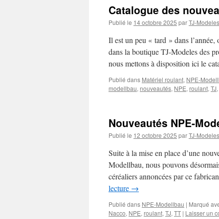
Catalogue des nouve
Publié le
14 octobre 2025
par
TJ-Modele
Il est un peu « tard » dans l’année, 
dans la boutique TJ-Modeles des pr
nous mettons à disposition ici le c
Publié dans
Matériel roulant
,
NPE-Modell
modellbau
,
nouveautés
,
NPE
,
roulant
,
TJ
Nouveautés NPE-Model
Publié le
12 octobre 2025
par
TJ-Modele
Suite à la mise en place d’une nouve
Modellbau, nous pouvons désormais 
céréaliers annoncées par ce fabric
lecture
→
Publié dans
NPE-Modellbau
|
Marqué av
Nacco
,
NPE
,
roulant
,
TJ
,
TT
|
Laisser un 