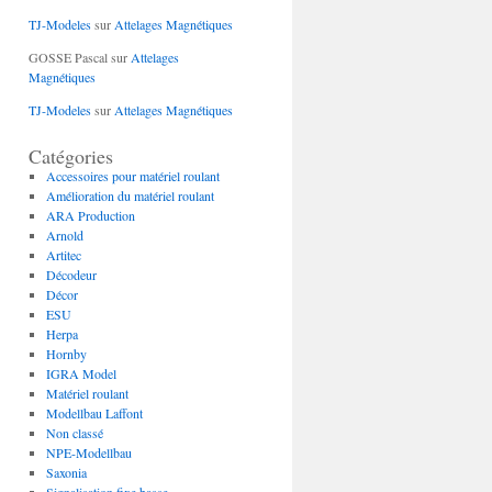
TJ-Modeles
sur
Attelages Magnétiques
GOSSE Pascal
sur
Attelages
Magnétiques
TJ-Modeles
sur
Attelages Magnétiques
Catégories
Accessoires pour matériel roulant
Amélioration du matériel roulant
ARA Production
Arnold
Artitec
Décodeur
Décor
ESU
Herpa
Hornby
IGRA Model
Matériel roulant
Modellbau Laffont
Non classé
NPE-Modellbau
Saxonia