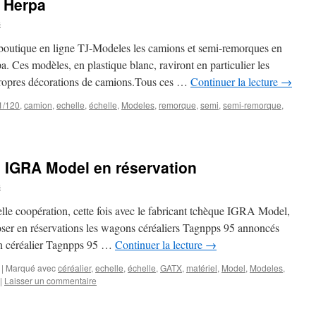
e Herpa
s
 boutique en ligne TJ-Modeles les camions et semi-remorques en
a. Ces modèles, en plastique blanc, raviront en particulier les
 propres décorations de camions.Tous ces …
Continuer la lecture
→
1/120
,
camion
,
echelle
,
échelle
,
Modeles
,
remorque
,
semi
,
semi-remorque
,
 IGRA Model en réservation
s
elle coopération, cette fois avec le fabricant tchèque IGRA Model,
er en réservations les wagons céréaliers Tagnpps 95 annoncés
on céréalier Tagnpps 95 …
Continuer la lecture
→
|
Marqué avec
céréalier
,
echelle
,
échelle
,
GATX
,
matériel
,
Model
,
Modeles
,
|
Laisser un commentaire