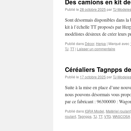
Des camions en kit d
Publié le
28 octobre 2025
par
TJ-Modele
Sont désormais disponibles dans la
kit à l’échelle TT proposés par Herp
modélistes désireux de créer leurs
Publié dans
Décor
,
Herpa
|
Marqué avec
TJ
,
TT
|
Laisser un commentaire
Céréaliers Tagnpps de
Publié le
17 octobre 2025
par
TJ-Modele
Suite à la mise en place d’une nouv
nous pouvons désormais vous propos
par ce fabricant : 96300000 : Wag
Publié dans
IGRA Model
,
Matériel roulant
roulant
,
Tagnpps
,
TJ
,
TT
,
VTG
,
WASCOSA