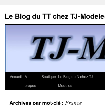
Le Blog du TT chez TJ-Modele
Aller
Accueil
A
Boutique
Le Blog du N chez TJ-
au
propos
Modeles
contenu
France
Archives par mot-clé :