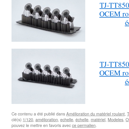
TJ-TT8500
OCEM ron
é
TJ-TT8501
OCEM ron
é
Ce contenu a été publié dans
Amélioration du matériel roulant
,
clé(s)
1/120
,
amélioration
,
echelle
,
échelle
,
matériel
,
Modeles
,
O
pouvez le mettre en favoris avec
ce permalien
.