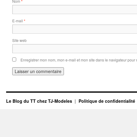
Nom
*
E-mail
*
Site web
Enregistrer mon nom, mon e-mail et mon site dans le navigateur pou
Le Blog du TT chez TJ-Modeles
Politique de confidentialité