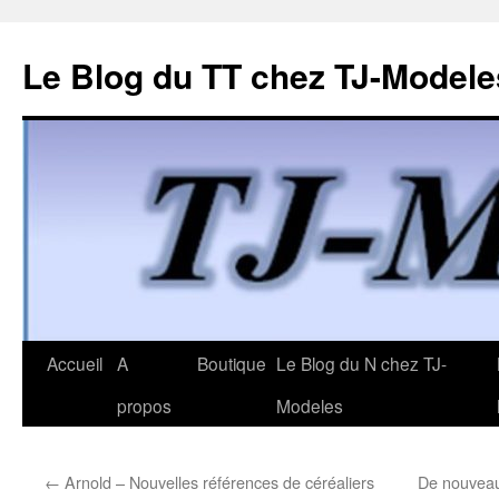
Le Blog du TT chez TJ-Modele
Aller
Accueil
A
Boutique
Le Blog du N chez TJ-
au
propos
Modeles
contenu
←
Arnold – Nouvelles références de céréaliers
De nouveau