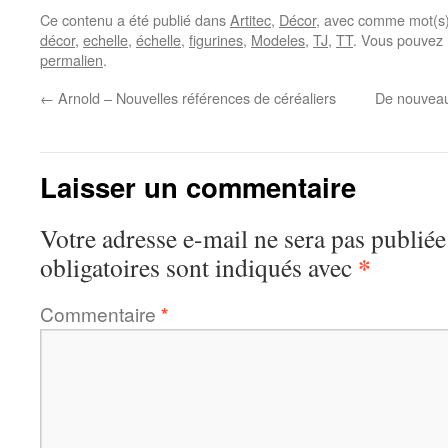
Ce contenu a été publié dans
Artitec
,
Décor
, avec comme mot(s)
décor
,
echelle
,
échelle
,
figurines
,
Modeles
,
TJ
,
TT
. Vous pouvez 
permalien
.
←
Arnold – Nouvelles références de céréaliers
De nouveau
Laisser un commentaire
Votre adresse e-mail ne sera pas publiée
*
obligatoires sont indiqués avec
Commentaire
*