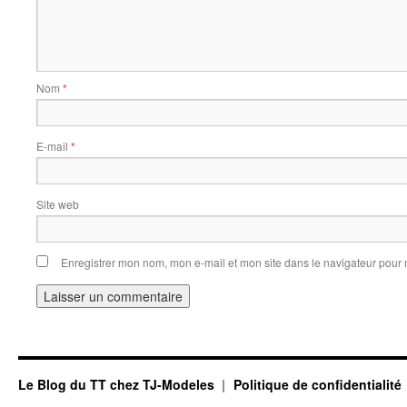
Nom
*
E-mail
*
Site web
Enregistrer mon nom, mon e-mail et mon site dans le navigateur pou
Le Blog du TT chez TJ-Modeles
Politique de confidentialité