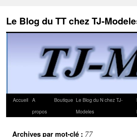
Le Blog du TT chez TJ-Modele
Aller
Accueil
A
Boutique
Le Blog du N chez TJ-
au
propos
Modeles
contenu
77
Archives par mot-clé :