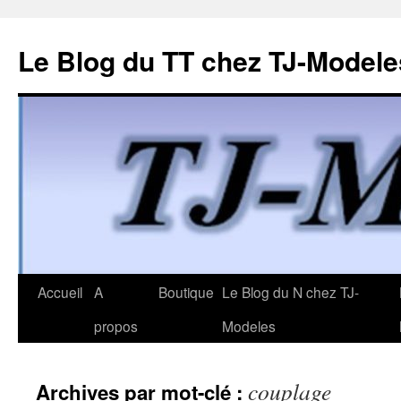
Le Blog du TT chez TJ-Modele
Aller
Accueil
A
Boutique
Le Blog du N chez TJ-
au
propos
Modeles
contenu
couplage
Archives par mot-clé :