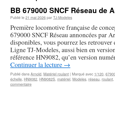
BB 679000 SNCF Réseau de Ar
Publié le
21 mai 2026
par
TJ-Modeles
Première locomotive française de conc
679000 SNCF Réseau annoncées par Ar
disponibles, vous pourrez les retrouver
Ligne TJ-Modeles, aussi bien en version
référence HN9082, qu’en version numé
Continuer la lecture
→
Publié dans
Arnold
,
Matériel roulant
|
Marqué avec
1/120
,
6790
échelle
,
HN9082
,
HN9082S
,
matériel
,
Modeles
,
réseau
,
roulant
,
commentaire