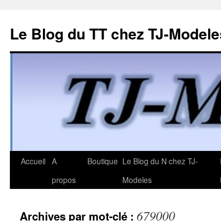
Le Blog du TT chez TJ-Modele
Aller
Accueil
A
Boutique
Le Blog du N chez TJ-
au
propos
Modeles
contenu
679000
Archives par mot-clé :