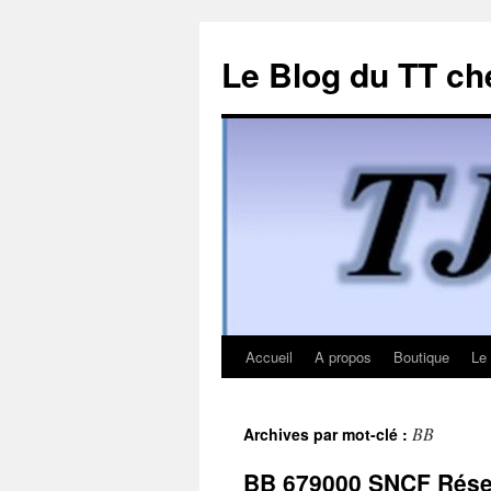
Le Blog du TT ch
Accueil
A propos
Boutique
Le
Aller
au
BB
Archives par mot-clé :
contenu
BB 679000 SNCF Résea