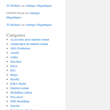
TJ-Modeles
sur
Attelages Magnétiques
GOSSE Pascal
sur
Attelages
Magnétiques
TJ-Modeles
sur
Attelages Magnétiques
Catégories
Accessoires pour matériel roulant
Amélioration du matériel roulant
ARA Production
Arnold
Artitec
Décodeur
Décor
ESU
Herpa
Hornby
IGRA Model
Matériel roulant
Modellbau Laffont
Non classé
NPE-Modellbau
Saxonia