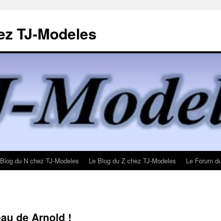
ez TJ-Modeles
 Blog du N chez TJ-Modeles
Le Blog du Z chez TJ-Modeles
Le Forum d
u de Arnold !