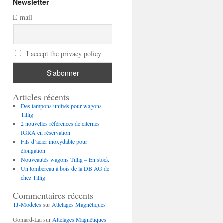
Newsletter
E-mail
I accept the privacy policy
Articles récents
Des tampons unifiés pour wagons
Tillig
2 nouvelles références de citernes
IGRA en réservation
Fils d’acier inoxydable pour
élongation
Nouveautés wagons Tillig – En stock
Un tombereau à bois de la DB AG de
chez Tillig
Commentaires récents
TJ-Modeles
sur
Attelages Magnétiques
Gomard-Lai
sur
Attelages Magnétiques