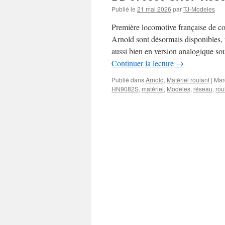
Publié le
21 mai 2026
par
TJ-Modeles
Première locomotive française de
Arnold sont désormais disponibles,
aussi bien en version analogique s
Continuer la lecture
→
Publié dans
Arnold
,
Matériel roulant
|
Mar
HN9082S
,
matériel
,
Modeles
,
réseau
,
rou