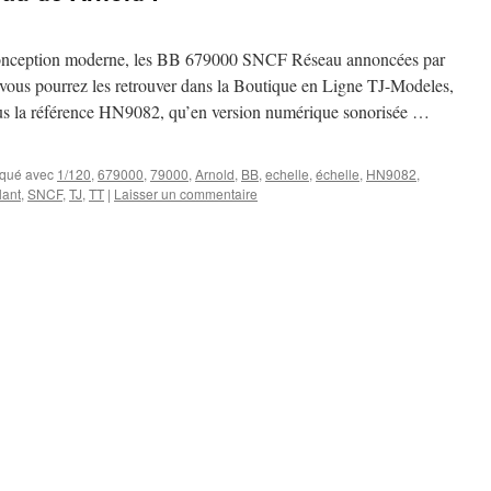
 conception moderne, les BB 679000 SNCF Réseau annoncées par
 vous pourrez les retrouver dans la Boutique en Ligne TJ-Modeles,
ous la référence HN9082, qu’en version numérique sonorisée …
qué avec
1/120
,
679000
,
79000
,
Arnold
,
BB
,
echelle
,
échelle
,
HN9082
,
lant
,
SNCF
,
TJ
,
TT
|
Laisser un commentaire